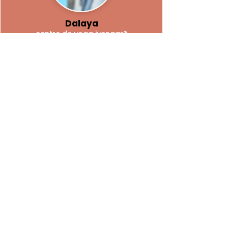
Dalaya
centre de yoga iyengar®
dalayayoga@gmail.com
06 23 17 41 01
Accès
35 allée Kléber
(
Boulevard de Strasbourg)
34000 Montpellier, France
Bus 8, 11, 12 et Tramway Ligne 3
arrêt Place Carnot et arrêt Voltaire
Recevoir la newsletter de 
Dalaya
Email
*