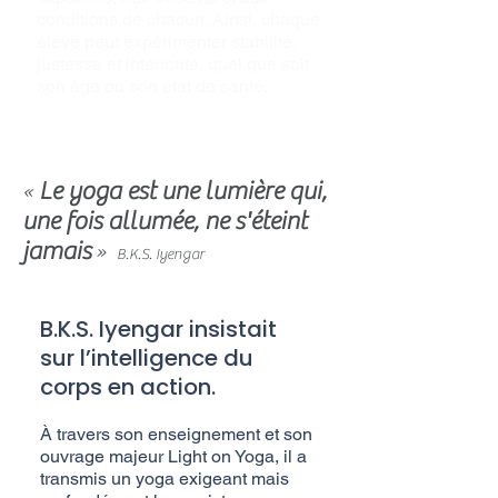
conditions de chacun. Ainsi, chaque
élève peut expérimenter stabilité,
justesse et intériorité, quel que soit
son âge ou son état de santé.
Le yoga est une lumière qui,
«
une fois allumée, ne s'éteint
jamais
»
B.K.S. Iyengar
B.K.S. Iyengar insistait
sur l’intelligence du
corps en action.
À travers son enseignement et son
ouvrage majeur Light on Yoga, il a
transmis un yoga exigeant mais