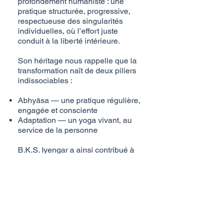
profondément humaniste : une
pratique structurée, progressive,
respectueuse des singularités
individuelles, où l’effort juste
conduit à la liberté intérieure.
Son héritage nous rappelle que la
transformation naît de deux piliers
indissociables :
Abhyāsa — une pratique régulière,
engagée et consciente
Adaptation — un yoga vivant, au
service de la personne
B.K.S. Iyengar a ainsi contribué à
faire du yoga un chemin universel :
une voie où la discipline devient
compassion, et où la précision
ouvre à la présence.