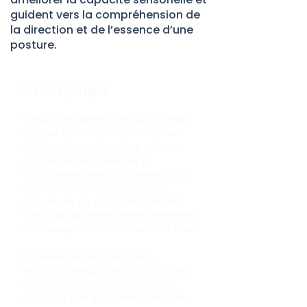
guident vers la compréhension de
la direction et de l’essence d’une
posture.
B.K.S. Iyengar
Bellur Krishnamachar Sundararaja
Iyengar (1918–2014) est l’un des
maîtres de yoga les plus influents
du XXe siècle. Élève de T.
Krishnamacharya, il a consacré sa
vie à l’exploration profonde et
rigoureuse du yoga, transformant
une pratique personnelle intense en
un enseignement accessible à tous.
De santé fragile durant son
enfance, Iyengar découvre le yoga
comme un moyen de guérison.
C’est par une discipline constante,